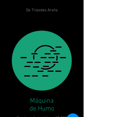
De Trípodes Araña
Máquina
de Humo