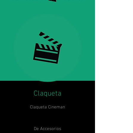
Claqueta
Claqueta Cineman
De Accesorios