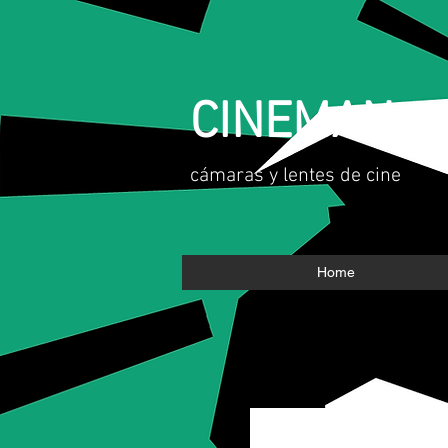
CINEMAN
​cámaras y lentes de cine
Home