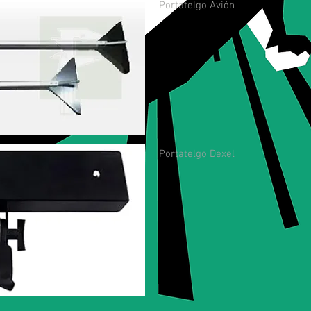
Portatelgo Avión
Portatelgo Dexel