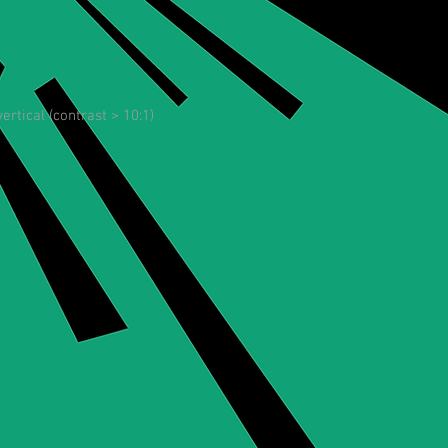
rtical (contrast > 10:1)