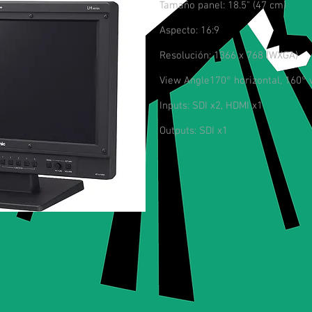
Tamaño panel: 18.5" (47 cm)
Aspecto: 16:9
Resolución: 1366 x 768 (WXGA)
View Angle170° horizontal, 160° ve
Inputs: SDI x2, HDMI x1
Outputs: SDI x1