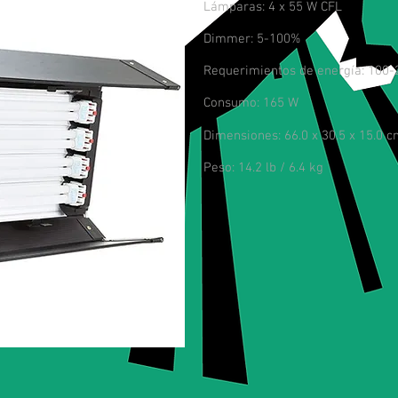
Lámparas: 4 x 55 W CFL
Dimmer: 5-100%
Requerimientos de energía: 100-2
Consumo: 165 W
Dimensiones: 66.0 x 30.5 x 15.0 
Peso: 14.2 lb / 6.4 kg