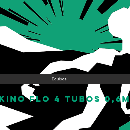
Equipos
kino flo 4 tubos 0,6