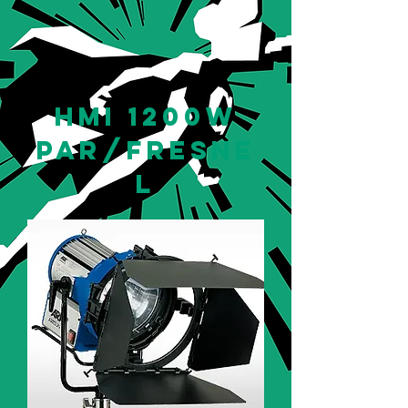
hmi 1200w
par/fresne
l