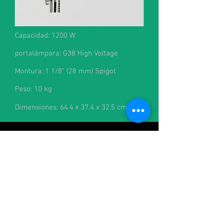
Capacidad: 1200 W
portalámpara: G38 High Voltage
Montura: 1 1/8" (28 mm) Spigot
Peso: 10 kg
Dimensiones: 64.4 x 37.4 x 32.5 cm
Contacto:
alquileres@cineman.com.ar
francisco@cineman.com.ar
julian@cineman.com.ar
+54-1158828170
/
+54-1160216544