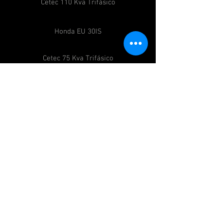
Cetec 110 Kva Trifásico
Honda EU 30IS
Cetec 75 Kva Trifásico
Honda EU 65IS
Contacto:
alquileres@cineman.com.ar
francisco@cineman.com.ar
julian@cineman.com.ar
+54-1158828170
/
+54-1160216544