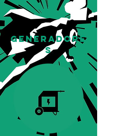
Generadore
s