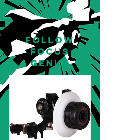
Follow
Focus
genus