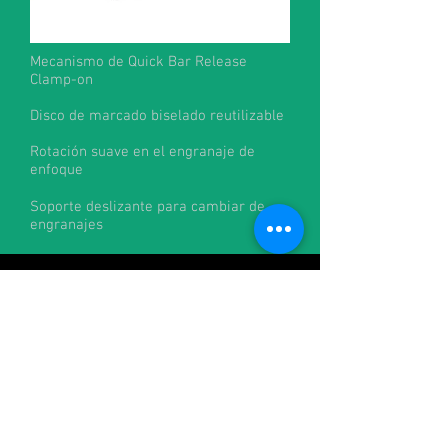
Mecanismo de Quick Bar Release
Clamp-on
Disco de marcado biselado reutilizable
Rotación suave en el engranaje de
enfoque
Soporte deslizante para cambiar de
engranajes
Contacto:
alquileres@cineman.com.ar
francisco@cineman.com.ar
julian@cineman.com.ar
+54-1158828170
/
+54-1160216544