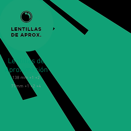
Lentillas de
Aproximación
138 mm +1 +2
77mm +1 +2 +4