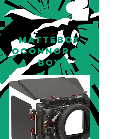
mattebox
oconnor o-
box