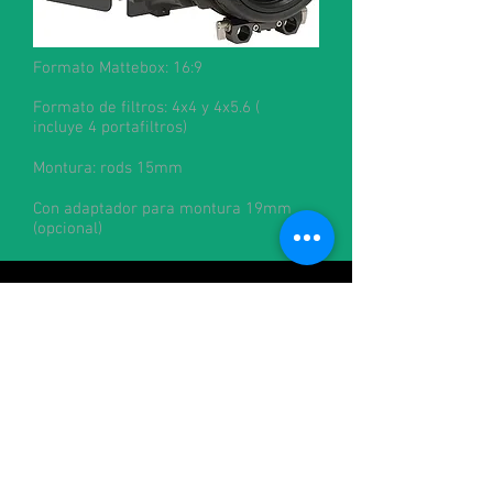
Formato Mattebox: 16:9
Formato de filtros: 4x4 y 4x5.6 (
incluye
4 portafiltros)
Montura: rods 15mm
Con adaptador para montura 19mm
(opcional)
Contacto:
alquileres@cineman.com.ar
francisco@cineman.com.ar
julian@cineman.com.ar
+54-1158828170
/
+54-1160216544