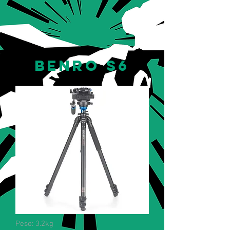
benro s6
Peso: 3.2kg