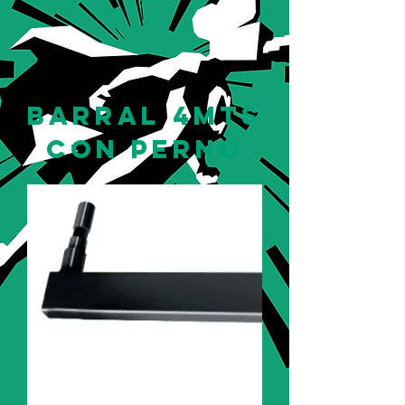
barral 4mts
con perno