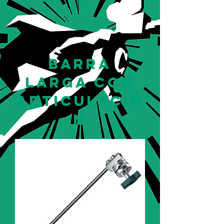
barra
larga con
articulació
n