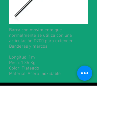
Barra con movimiento que
normalmente se utiliza con una
articulación D200 para extender
Banderas y marcos.
Longitud: 1m
Peso: 1.35 Kg
Color: Plateado
Material: Acero inoxidable
Contacto:
alquileres@cineman.com.ar
francisco@cineman.com.ar
julian@cineman.com.ar
+54-1158828170
/
+54-1160216544