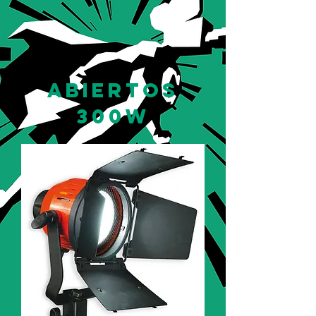
abiertos
300w