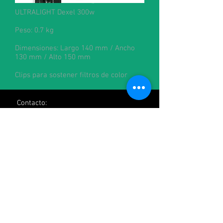
ULTRALIGHT Dexel 300w
Peso: 0.7 kg
Dimensiones: Largo 140 mm / Ancho
130 mm / Alto 150 mm
Clips para sostener filtros de color
Contacto:
alquileres@cineman.com.ar
francisco@cineman.com.ar
julian@cineman.com.ar
+54-1158828170
/
+54-1160216544